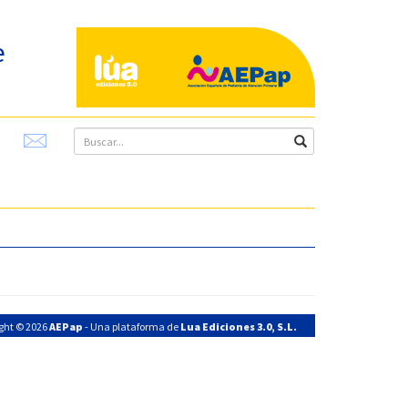
e
ght © 2026
AEPap
- Una plataforma de
Lua Ediciones 3.0, S.L.