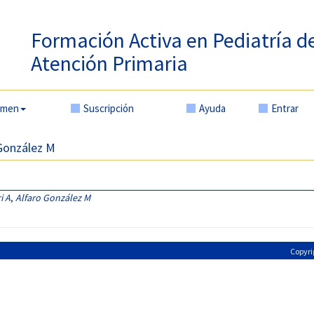
Formación Activa en Pediatría d
Atención Primaria
amen
Suscripción
Ayuda
Entrar
 González M
i A
,
Alfaro González M
Copyri