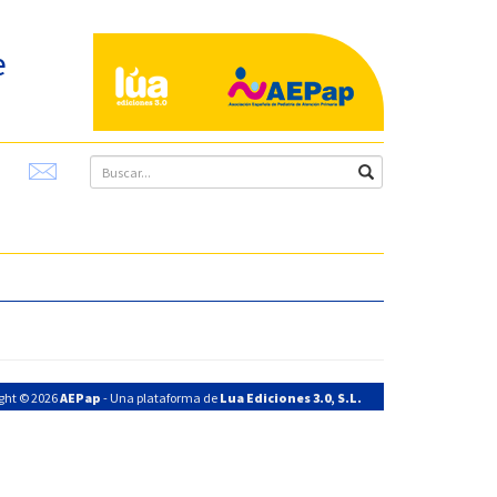
e
ght © 2026
AEPap
- Una plataforma de
Lua Ediciones 3.0, S.L.