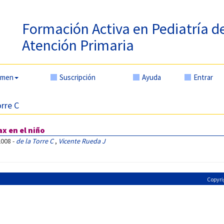
Formación Activa en Pediatría d
Atención Primaria
amen
Suscripción
Ayuda
Entrar
orre C
ax en el niño
2008 -
de la Torre C
,
Vicente Rueda J
Copyri