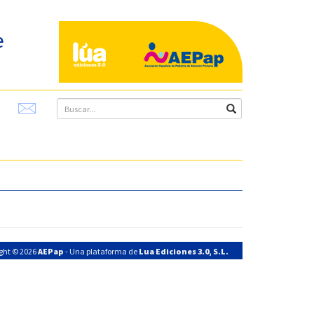
e
ght © 2026
AEPap
- Una plataforma de
Lua Ediciones 3.0, S.L.