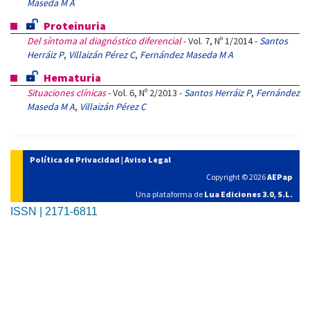
Maseda M A
Proteinuria
Del síntoma al diagnóstico diferencial
- Vol. 7, Nº 1/2014 -
Santos
Herráiz P
,
Villaizán Pérez C
,
Fernández Maseda M A
Hematuria
Situaciones clínicas
- Vol. 6, Nº 2/2013 -
Santos Herráiz P
,
Fernández
Maseda M A
,
Villaizán Pérez C
Política de Privacidad
|
Aviso Legal
Copyright © 2026
AEPap
Una plataforma de
Lua Ediciones 3.0, S.L.
ISSN | 2171-6811