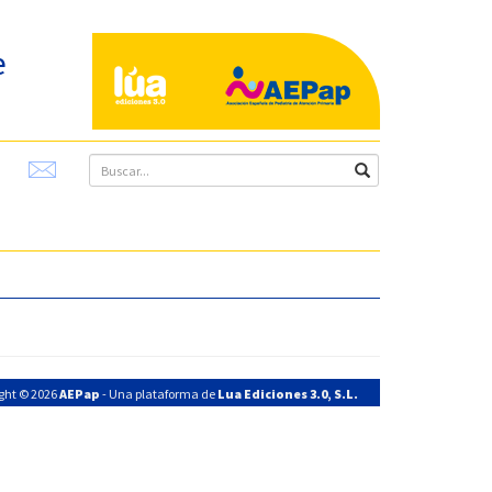
e
ght © 2026
AEPap
- Una plataforma de
Lua Ediciones 3.0, S.L.