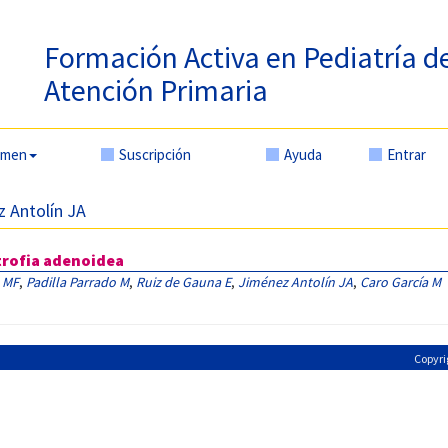
Formación Activa en Pediatría d
Atención Primaria
amen
Suscripción
Ayuda
Entrar
z Antolín JA
rtrofia adenoidea
 MF
,
Padilla Parrado M
,
Ruiz de Gauna E
,
Jiménez Antolín JA
,
Caro García M
Copyri