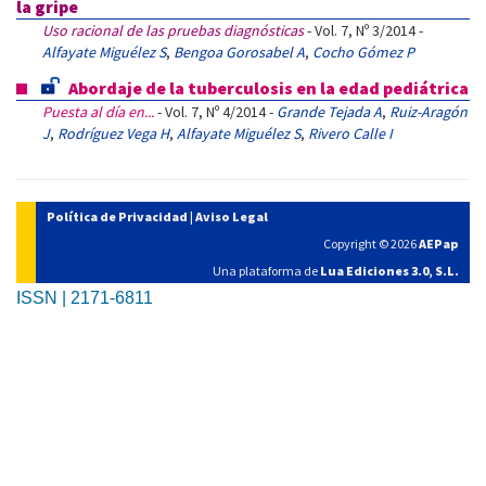
la gripe
Uso racional de las pruebas diagnósticas
- Vol. 7, Nº 3/2014 -
Alfayate Miguélez S
,
Bengoa Gorosabel A
,
Cocho Gómez P
Abordaje de la tuberculosis en la edad pediátrica
Puesta al día en...
- Vol. 7, Nº 4/2014 -
Grande Tejada A
,
Ruiz-Aragón
J
,
Rodríguez Vega H
,
Alfayate Miguélez S
,
Rivero Calle I
Política de Privacidad
|
Aviso Legal
Copyright © 2026
AEPap
Una plataforma de
Lua Ediciones 3.0, S.L.
ISSN | 2171-6811