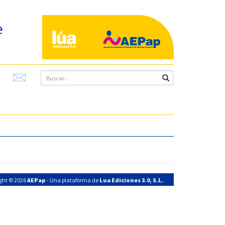
e
ght © 2026
AEPap
- Una plataforma de
Lua Ediciones 3.0, S.L.