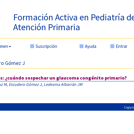
Formación Activa en Pediatría d
Atención Primaria
amen
Suscripción
Ayuda
Entrar
ero Gómez J
es: ¿cuándo sospechar un glaucoma congénito primario?
uz M
,
Escudero Gómez J
,
Ledesma Albarrán JM
Copyri