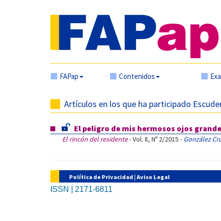
FAPap
Contenidos
Ex
Artículos en los que ha participado Escud
El peligro de mis hermosos ojos grand
El rincón del residente
- Vol. 8, Nº 2/2015 -
González Cr
Política de Privacidad
|
Aviso Legal
ISSN | 2171-6811