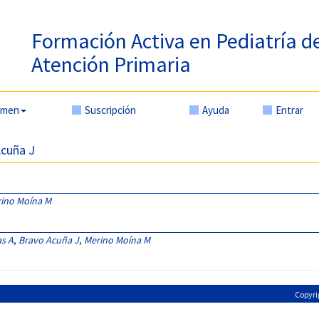
Formación Activa en Pediatría d
Atención Primaria
amen
Suscripción
Ayuda
Entrar
Acuña J
ino Moína M
as A
,
Bravo Acuña J
,
Merino Moína M
Copyri