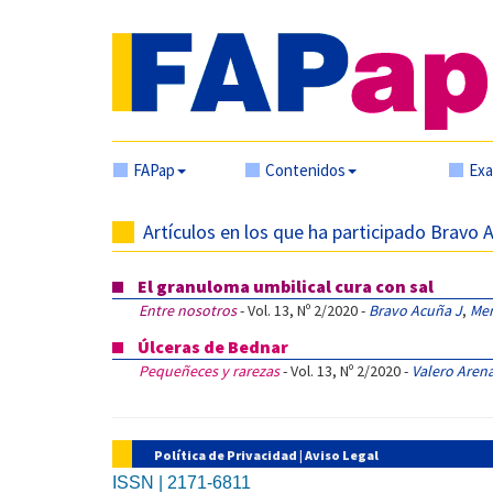
FAPap
Contenidos
Ex
Artículos en los que ha participado Bravo 
El granuloma umbilical cura con sal
Entre nosotros
- Vol. 13, Nº 2/2020 -
Bravo Acuña J
,
Mer
Úlceras de Bednar
Pequeñeces y rarezas
- Vol. 13, Nº 2/2020 -
Valero Aren
Política de Privacidad
|
Aviso Legal
ISSN | 2171-6811