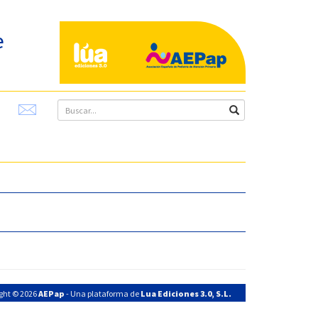
e
ght © 2026
AEPap
- Una plataforma de
Lua Ediciones 3.0, S.L.