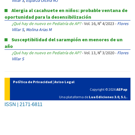
Villar S
,
Esparza Olcina MJ
Alergia al cacahuete en niños: probable ventana de
oportunidad para la desensibilización
¿Qué hay de nuevo en Pediatría de AP?
- Vol. 16, Nº 4/2023 -
Flores
Villar S
,
Molina Arias M
Susceptibilidad del sarampión en menores de un
año
¿Qué hay de nuevo en Pediatría de AP?
- Vol. 13, Nº 3/2020 -
Flores
Villar S
Política de Privacidad
|
Aviso Legal
Copyright © 2026
AEPap
Una plataforma de
Lua Ediciones 3.0, S.L.
ISSN | 2171-6811