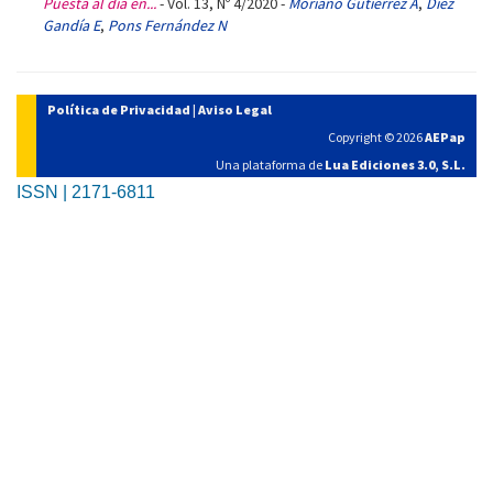
Puesta al día en...
- Vol. 13, Nº 4/2020 -
Moriano Gutiérrez A
,
Díez
Gandía E
,
Pons Fernández N
Política de Privacidad
|
Aviso Legal
Copyright © 2026
AEPap
Una plataforma de
Lua Ediciones 3.0, S.L.
ISSN | 2171-6811