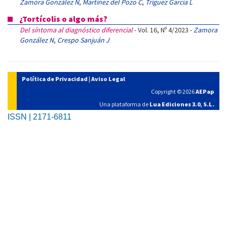
Zamora González N
,
Martínez del Pozo C
,
Tríguez García L
¿Tortícolis o algo más?
Del síntoma al diagnóstico diferencial
- Vol. 16, Nº 4/2023 -
Zamora
González N
,
Crespo Sanjuán J
Política de Privacidad
|
Aviso Legal
Copyright © 2026
AEPap
Una plataforma de
Lua Ediciones 3.0, S.L.
ISSN | 2171-6811