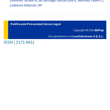
Lendínez Jurado A
,
de Santiago García-Caro E
,
Martínez Fabón C
,
Ledesma Albarrán JM
Política de Privacidad
|
Aviso Legal
Copyright © 2026
AEPap
Una plataforma de
Lua Ediciones 3.0, S.L.
ISSN | 2171-6811