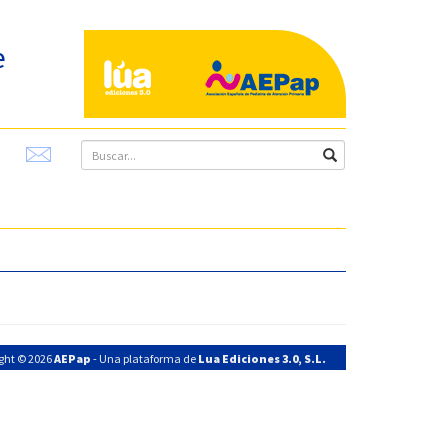
e
ght © 2026
AEPap
- Una plataforma de
Lua Ediciones 3.0, S.L.