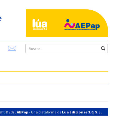
e
ght © 2026
AEPap
- Una plataforma de
Lua Ediciones 3.0, S.L.