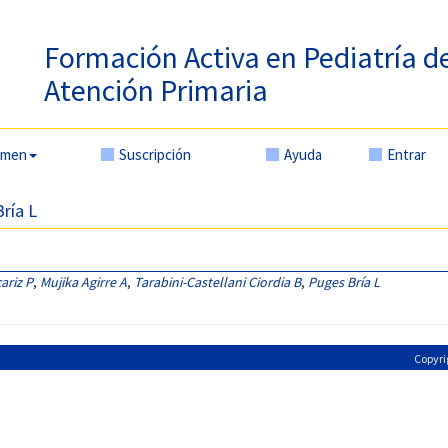
Formación Activa en Pediatría d
Atención Primaria
amen
Suscripción
Ayuda
Entrar
Bría L
ariz P
,
Mujika Agirre A
,
Tarabini-Castellani Ciordia B
,
Puges Bría L
Copyri