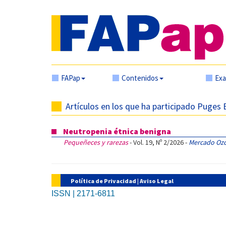
FAPap
Contenidos
Ex
Artículos en los que ha participado Puges 
Neutropenia étnica benigna
Pequeñeces y rarezas
- Vol. 19, Nº 2/2026 -
Mercado Ozc
Política de Privacidad
|
Aviso Legal
ISSN | 2171-6811