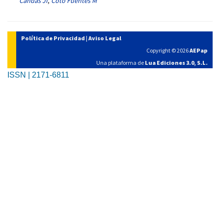
Candás JI
,
Coto Fuentes M
Política de Privacidad
|
Aviso Legal
Copyright © 2026
AEPap
Una plataforma de
Lua Ediciones 3.0, S.L.
ISSN | 2171-6811