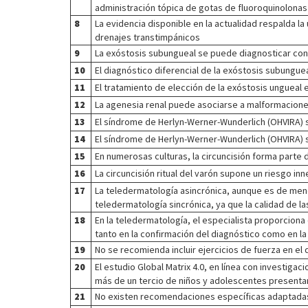
administración tópica de gotas de fluoroquinolonas 
8
La evidencia disponible en la actualidad respalda la
drenajes transtimpánicos
9
La exóstosis subungueal se puede diagnosticar con
10
El diagnóstico diferencial de la exóstosis subungu
11
El tratamiento de elección de la exóstosis ungueal e
12
La agenesia renal puede asociarse a malformacione
13
El síndrome de Herlyn-Werner-Wunderlich (OHVIRA) se
14
El síndrome de Herlyn-Werner-Wunderlich (OHVIRA) s
15
En numerosas culturas, la circuncisión forma parte
16
La circuncisión ritual del varón supone un riesgo in
17
La teledermatología asincrónica, aunque es de meno
teledermatología sincrónica, ya que la calidad de 
18
En la teledermatología, el especialista proporciona 
tanto en la confirmación del diagnóstico como en la
19
No se recomienda incluir ejercicios de fuerza en el
20
El estudio Global Matrix 4.0, en línea con investig
más de un tercio de niños y adolescentes presentan
21
No existen recomendaciones específicas adaptadas p