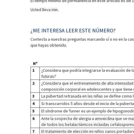
El tiempo mínimo de permanencia en este artículo es de 1
Usted lleva
min.
¿ME INTERESA LEER ESTE NÚMERO?
Contesta a nuestras preguntas marcando sí o no en la cas
que hayas obtenido.
Nº
1
¿Considera que podría integrarse la evaluación de
futuras?
2
¿Considera que el entrenamiento de alta intensidad 
composición corporal en adolescentes y que tiene 
3
La pubertad retrasada en las niñas se define como l
4
Si transcurridos 5 años desde el inicio de la puber
5
El síndrome de Turner es un ejemplo de hipogono
6
Ante la sospecha de alergia a amoxicilina que se ma
de todos los betalactámicos incluidas cefalosporin
7
El tratamiento de elección en niños sanos portador