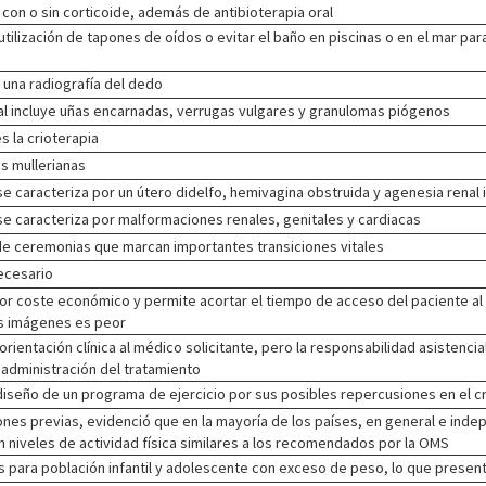
con o sin corticoide, además de antibioterapia oral
 utilización de tapones de oídos o evitar el baño en piscinas o en el mar pa
 una radiografía del dedo
eal incluye uñas encarnadas, verrugas vulgares y granulomas piógenos
s la crioterapia
s mullerianas
 caracteriza por un útero didelfo, hemivagina obstruida y agenesia renal i
e caracteriza por malformaciones renales, genitales y cardiacas
 de ceremonias que marcan importantes transiciones vitales
necesario
r coste económico y permite acortar el tiempo de acceso del paciente al 
las imágenes es peor
orientación clínica al médico solicitante, pero la responsabilidad asistenci
 administración del tratamiento
 diseño de un programa de ejercicio por sus posibles repercusiones en el 
aciones previas, evidenció que en la mayoría de los países, en general e in
 niveles de actividad física similares a los recomendados por la OMS
ara población infantil y adolescente con exceso de peso, lo que presenta