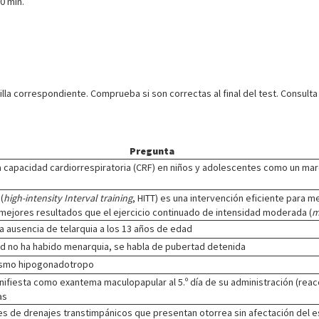
0 min.
illa correspondiente. Comprueba si son correctas al final del test. Consul
Pregunta
 la capacidad cardiorrespiratoria (CRF) en niños y adolescentes como un 
(
high-intensity Interval training
, HITT) es una intervención eficiente para me
mejores resultados que el ejercicio continuado de intensidad moderada (
m
a ausencia de telarquia a los 13 años de edad
tad no ha habido menarquia, se habla de pubertad detenida
dismo hipogonadotropo
nifiesta como exantema maculopapular al 5.º día de su administración (reacc
as
es de drenajes transtimpánicos que presentan otorrea sin afectación del e