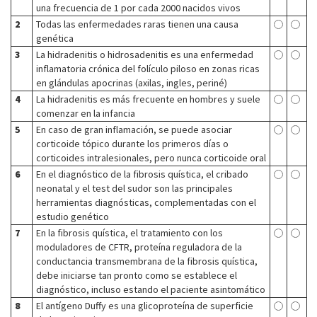
una frecuencia de 1 por cada 2000 nacidos vivos
2
Todas las enfermedades raras tienen una causa
genética
3
La hidradenitis o hidrosadenitis es una enfermedad
inflamatoria crónica del folículo piloso en zonas ricas
en glándulas apocrinas (axilas, ingles, periné)
4
La hidradenitis es más frecuente en hombres y suele
comenzar en la infancia
5
En caso de gran inflamación, se puede asociar
corticoide tópico durante los primeros días o
corticoides intralesionales, pero nunca corticoide oral
6
En el diagnóstico de la fibrosis quística, el cribado
neonatal y el test del sudor son las principales
herramientas diagnósticas, complementadas con el
estudio genético
7
En la fibrosis quística, el tratamiento con los
moduladores de CFTR, proteína reguladora de la
conductancia transmembrana de la fibrosis quística,
debe iniciarse tan pronto como se establece el
diagnóstico, incluso estando el paciente asintomático
8
El antígeno Duffy es una glicoproteína de superficie