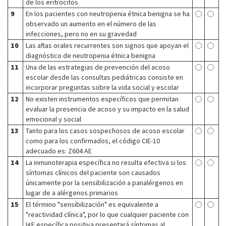
de los eritrocitos
9
En los pacientes con neutropenia étnica benigna se ha
observado un aumento en el número de las
infecciones, pero no en su gravedad
10
Las aftas orales recurrentes son signos que apoyan el
diagnóstico de neutropenia étnica benigna
11
Una de las estrategias de prevención del acoso
escolar desde las consultas pediátricas consiste en
incorporar preguntas sobre la vida social y escolar
12
No existen instrumentos específicos que permitan
evaluar la presencia de acoso y su impacto en la salud
emocional y social
13
Tanto para los casos sospechosos de acoso escolar
como para los confirmados, el código CIE-10
adecuado es: Z604 AE
14
La inmunoterapia específica no resulta efectiva si los
síntomas clínicos del paciente son causados
únicamente por la sensibilización a panalérgenos en
lugar de a alérgenos primarios
15
El término "sensibilización" es equivalente a
"reactividad clínica", por lo que cualquier paciente con
IgE específica positiva presentará síntomas al