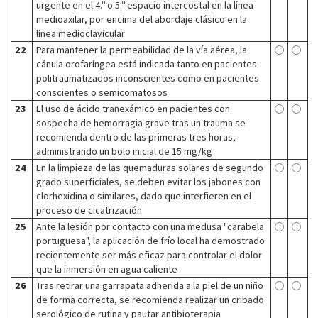
urgente en el 4.º o 5.º espacio intercostal en la línea
medioaxilar, por encima del abordaje clásico en la
línea medioclavicular
22
Para mantener la permeabilidad de la vía aérea, la
cánula orofaríngea está indicada tanto en pacientes
politraumatizados inconscientes como en pacientes
conscientes o semicomatosos
23
El uso de ácido tranexámico en pacientes con
sospecha de hemorragia grave tras un trauma se
recomienda dentro de las primeras tres horas,
administrando un bolo inicial de 15 mg/kg
24
En la limpieza de las quemaduras solares de segundo
grado superficiales, se deben evitar los jabones con
clorhexidina o similares, dado que interfieren en el
proceso de cicatrización
25
Ante la lesión por contacto con una medusa "carabela
portuguesa", la aplicación de frío local ha demostrado
recientemente ser más eficaz para controlar el dolor
que la inmersión en agua caliente
26
Tras retirar una garrapata adherida a la piel de un niño
de forma correcta, se recomienda realizar un cribado
serológico de rutina y pautar antibioterapia