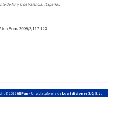
te de MF y C de Valencia. (España).
Aten Prim. 2009;2;117-120
ght © 2026
AEPap
- Una plataforma de
Lua Ediciones 3.0, S.L.