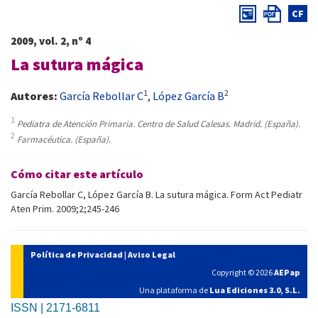
CF
2009, vol. 2, nº 4
La sutura mágica
1
2
Autores:
García Rebollar C
,
López García B
1
Pediatra de Atención Primaria. Centro de Salud Calesas. Madrid. (España).
2
Farmacéutica. (España).
Cómo citar este artículo
García Rebollar C, López García B. La sutura mágica. Form Act Pediatr
Aten Prim. 2009;2;245-246
Política de Privacidad
|
Aviso Legal
Copyright © 2026
AEPap
Una plataforma de
Lua Ediciones 3.0, S.L.
ISSN | 2171-6811