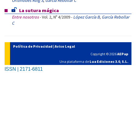
Ortonobes Roig S
,
García Rebollar C
La sutura mágica
Entre nosotros
- Vol. 2, Nº 4/2009 -
López García B
,
García Rebollar
C
Política de Privacidad
|
Aviso Legal
Copyright © 2026
AEPap
Una plataforma de
Lua Ediciones 3.0, S.L.
ISSN | 2171-6811