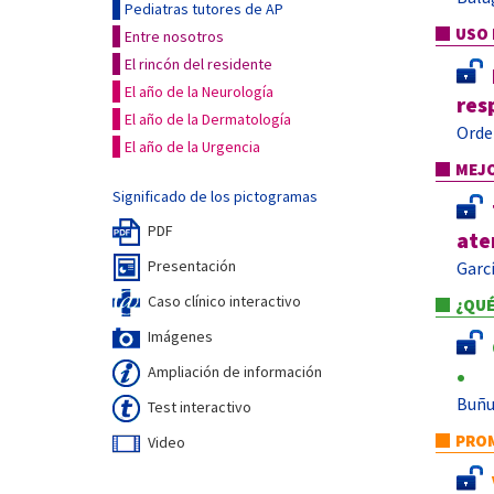
Pediatras tutores de AP
USO 
Entre nosotros
El rincón del residente
El año de la Neurología
res
El año de la Dermatología
Orde
El año de la Urgencia
MEJO
Significado de los pictogramas
PDF
ate
Presentación
Garc
Caso clínico interactivo
¿QUÉ
Imágenes
Ampliación de información
•
Buñu
Test interactivo
PROM
Video