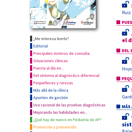
Ruiz
PUES
¿Me interesa leerlo?
el 
Editorial
DEL 
Principales motivos de consulta
Situaciones clínicas
Puesta al día en...
Hoyo
Del síntoma al diagnóstico diferencial
PEQU
Pequeñeces y rarezas
Más allá de la clínica
Gard
Apuntes de gestión
Uso racional de las pruebas diagnósticas
MÁS 
Mejorando las habilidades en...
¿Qué hay de nuevo en Pediatría de AP?
sis
Promoción y prevención
Bala