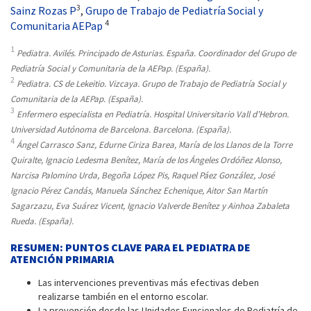
3
Sainz Rozas P
,
Grupo de Trabajo de Pediatría Social y
4
Comunitaria AEPap
1
Pediatra. Avilés. Principado de Asturias. España. Coordinador del Grupo de
Pediatría Social y Comunitaria de la AEPap. (España).
2
Pediatra. CS de Lekeitio. Vizcaya. Grupo de Trabajo de Pediatría Social y
Comunitaria de la AEPap. (España).
3
Enfermero especialista en Pediatría. Hospital Universitario Vall d’Hebron.
Universidad Autónoma de Barcelona. Barcelona. (España).
4
Ángel Carrasco Sanz, Edurne Ciriza Barea, María de los Llanos de la Torre
Quiralte, Ignacio Ledesma Benítez, María de los Ángeles Ordóñez Alonso,
Narcisa Palomino Urda, Begoña López Pis, Raquel Páez González, José
Ignacio Pérez Candás, Manuela Sánchez Echenique, Aitor San Martín
Sagarzazu, Eva Suárez Vicent, Ignacio Valverde Benítez y Ainhoa Zabaleta
Rueda. (España).
RESUMEN: PUNTOS CLAVE PARA EL PEDIATRA DE
ATENCIÓN PRIMARIA
Las intervenciones preventivas más efectivas deben
realizarse también en el entorno escolar.
La prevención desde las Unidades Funcionales de Pediatría de