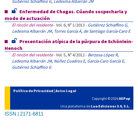
Gutiérrez Schiaffino G
,
Ledesma Albarrán JM
Enfermedad de Chagas. Cúando sospecharla y
modo de actuación
El rincón del residente
- Vol. 6, Nº 1/2013 -
Gutiérrez Schiaffino G
,
Ledesma Albarrán JM
,
Torres García Á
,
de Santiago García-Caro E
Presentación atípica de la púrpura de Schönlein-
Henoch
El rincón del residente
- Vol. 5, Nº 4/2012 -
Berzosa López R
,
Ledesma Albarrán JM
,
Núñez Cuadros E
,
García-Caro García E
,
Gutiérrez Schiaffino G
Política de Privacidad
|
Aviso Legal
Copyright © 2026
AEPap
Una plataforma de
Lua Ediciones 3.0, S.L.
ISSN | 2171-6811