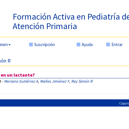
Formación Activa en Pediatría d
Atención Primaria
amen
Suscripción
Ayuda
Entrar
món R
 en un lactante?
4 -
Moriano Gutiérrez A
,
Mañes Jiménez Y
,
Rey Simón R
Copyri