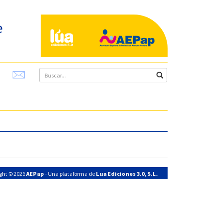
e
ght © 2026
AEPap
- Una plataforma de
Lua Ediciones 3.0, S.L.