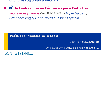
Ortonobes Roig S
,
García Rebollar C
Actualización en fármacos para Pediatría
Pequeñeces y rarezas
- Vol. 8, Nº 1/2015 -
López García B
,
Ortonobes Roig S
,
Florit Sureda M
,
Espona Quer M
Política de Privacidad
|
Aviso Legal
Copyright © 2026
AEPap
Una plataforma de
Lua Ediciones 3.0, S.L.
ISSN | 2171-6811