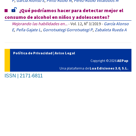
P
,
García Alonso E
,
Pintó Rubio M
,
Pérez-Rubio Villalobos M
¿Qué podríamos hacer para detectar mejor el
consumo de alcohol en niños y adolescentes?
Mejorando las habilidades en...
- Vol. 12, Nº 3/2019 -
García Alonso
E
,
Peña Gajate L
,
Gorrotxategi Gorrotxategi P
,
Zabaleta Rueda A
Política de Privacidad
|
Aviso Legal
Copyright © 2026
AEPap
Una plataforma de
Lua Ediciones 3.0, S.L.
ISSN | 2171-6811