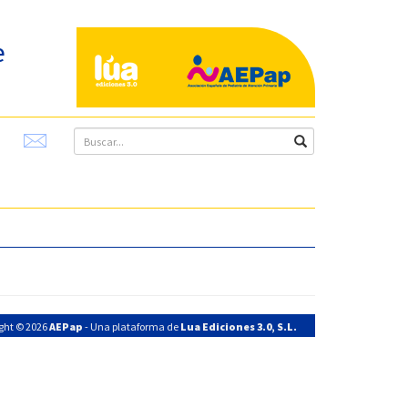
e
ght © 2026
AEPap
- Una plataforma de
Lua Ediciones 3.0, S.L.