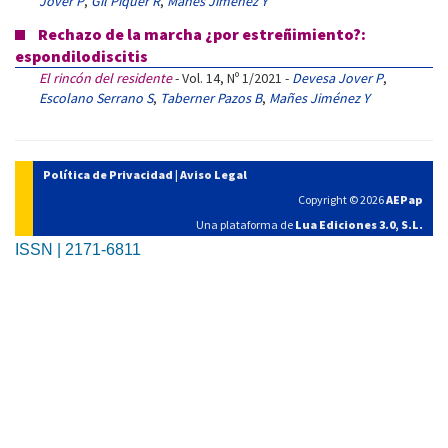
Jover P
,
Gil Piquer R
,
Mañes Jiménez Y
Rechazo de la marcha ¿por estreñimiento?:
espondilodiscitis
El rincón del residente
- Vol. 14, Nº 1/2021 -
Devesa Jover P
,
Escolano Serrano S
,
Taberner Pazos B
,
Mañes Jiménez Y
Política de Privacidad
|
Aviso Legal
Copyright © 2026
AEPap
Una plataforma de
Lua Ediciones 3.0, S.L.
ISSN | 2171-6811