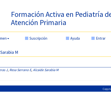
Formación Activa en Pediatría d
Atención Primaria
amen
Suscripción
Ayuda
Entrar
e Sarabia M
eras J
,
Resa Serrano E
,
Alcaide Sarabia M
Copyri