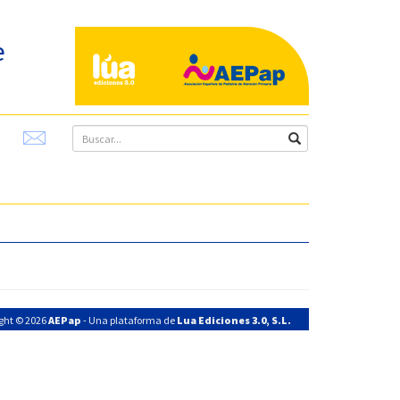
e
ght © 2026
AEPap
- Una plataforma de
Lua Ediciones 3.0, S.L.