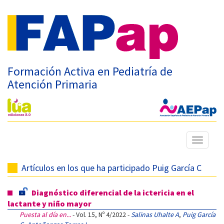
Formación Activa en Pediatría de
Atención Primaria
Mostrar
menú
Artículos en los que ha participado Puig García C
Diagnóstico diferencial de la ictericia en el
lactante y niño mayor
Puesta al día en...
- Vol. 15, Nº 4/2022 -
Salinas Uhalte A
,
Puig García