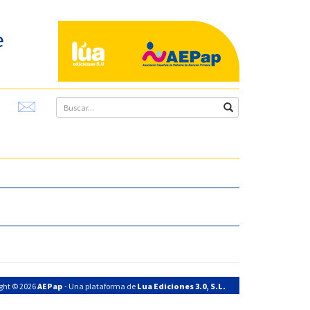
e
ght © 2026
AEPap
- Una plataforma de
Lua Ediciones 3.0, S.L.