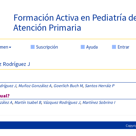
Formación Activa en Pediatría d
Atención Primaria
amen
Suscripción
Ayuda
Entrar
ez Rodríguez J
dríguez J
,
Muñoz González A
,
Goerlich Buch M
,
Santos Herráiz P
ual?
ález A
,
Martín Isabel B
,
Vázquez Rodríguez J
,
Martínez Sobrino I
Copyri