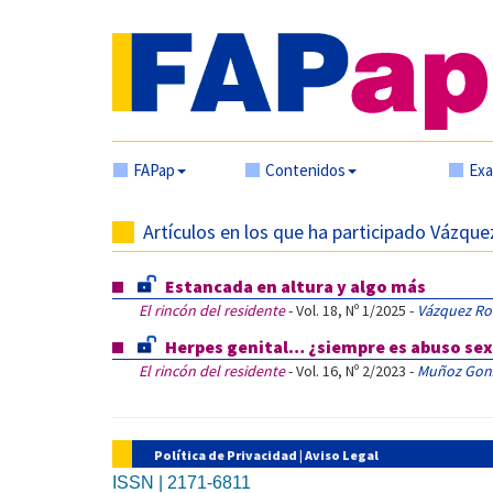
FAPap
Contenidos
Ex
Artículos en los que ha participado Vázqu
Estancada en altura y algo más
El rincón del residente
- Vol. 18, Nº 1/2025 -
Vázquez Ro
Herpes genital… ¿siempre es abuso sex
El rincón del residente
- Vol. 16, Nº 2/2023 -
Muñoz Gonz
Política de Privacidad
|
Aviso Legal
ISSN | 2171-6811