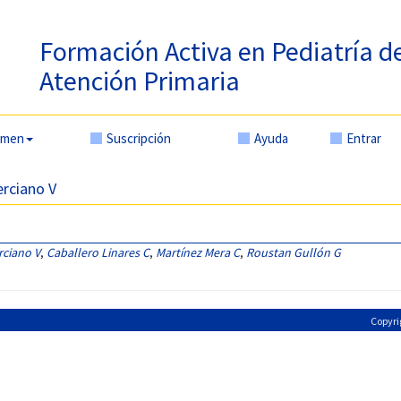
Formación Activa en Pediatría d
Atención Primaria
amen
Suscripción
Ayuda
Entrar
erciano V
rciano V
,
Caballero Linares C
,
Martínez Mera C
,
Roustan Gullón G
Copyri