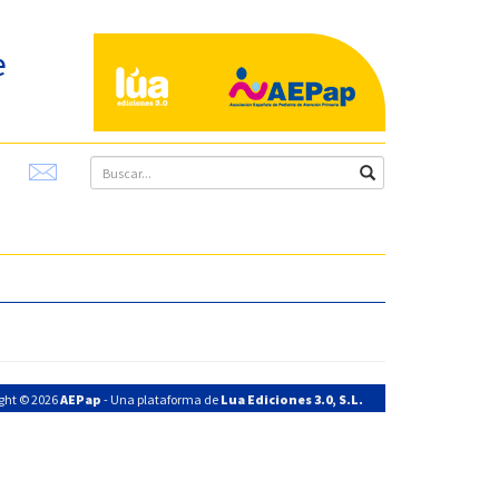
e
ght © 2026
AEPap
- Una plataforma de
Lua Ediciones 3.0, S.L.