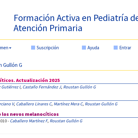
Formación Activa en Pediatría d
Atención Primaria
amen
Suscripción
Ayuda
Entrar
n Gullón G
íticos. Actualización 2025
Gutiérrez I
,
Castaño Fernández J
,
Roustan Gullón G
rciano V
,
Caballero Linares C
,
Martínez Mera C
,
Roustan Gullón G
e los nevos melanocíticos
2010 -
Caballero Martínez F
,
Roustan Gullón G