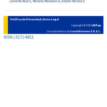
Llorente Ruiz C
,
Moreno Molinero A
,
Gilarte Herrera C
Política de Privacidad
|
Aviso Legal
Copyright © 2026
AEPap
Una plataforma de
Lua Ediciones 3.0, S.L.
ISSN | 2171-6811