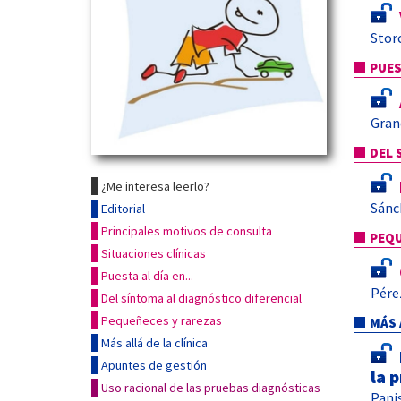
Storc
PUES
Gran
DEL 
¿Me interesa leerlo?
Sánc
Editorial
Principales motivos de consulta
PEQU
Situaciones clínicas
Puesta al día en...
Pére
Del síntoma al diagnóstico diferencial
Pequeñeces y rarezas
MÁS 
Más allá de la clínica
Apuntes de gestión
la p
Uso racional de las pruebas diagnósticas
Pani