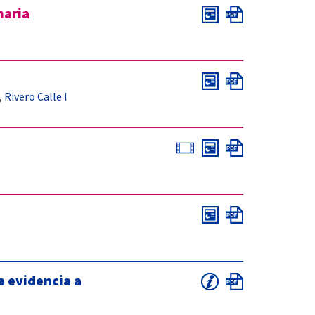
maria
Rivero Calle I
,
a evidencia a