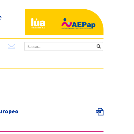
e
europeo