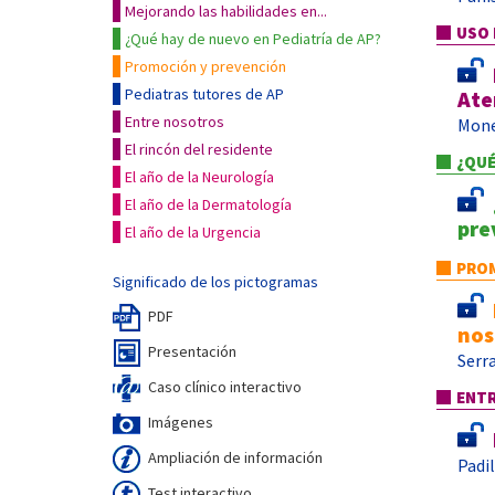
Mejorando las habilidades en...
USO 
¿Qué hay de nuevo en Pediatría de AP?
Promoción y prevención
Pediatras tutores de AP
Ate
Entre nosotros
Mone
El rincón del residente
¿QUÉ
El año de la Neurología
El año de la Dermatología
pre
El año de la Urgencia
PROM
Significado de los pictogramas
PDF
nos
Presentación
Serr
Caso clínico interactivo
ENT
Imágenes
Ampliación de información
Padi
Test interactivo