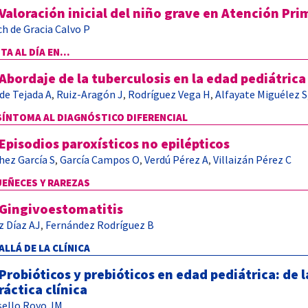
Valoración inicial del niño grave en Atención Pri
h de Gracia Calvo P
TA AL DÍA EN...
Abordaje de la tuberculosis en la edad pediátrica
de Tejada A
Ruiz-Aragón J
Rodríguez Vega H
Alfayate Miguélez S
,
,
,
SÍNTOMA AL DIAGNÓSTICO DIFERENCIAL
Episodios paroxísticos no epilépticos
hez García S
García Campos O
Verdú Pérez A
Villaizán Pérez C
,
,
,
EÑECES Y RAREZAS
Gingivoestomatitis
z Díaz AJ
Fernández Rodríguez B
,
ALLÁ DE LA CLÍNICA
Probióticos y prebióticos en edad pediátrica: de l
ráctica clínica
sello Royo JM