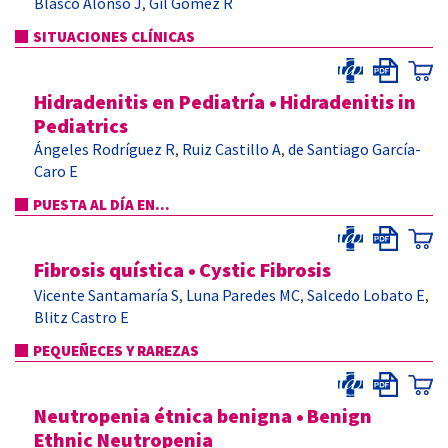
Blasco Alonso J
Gil Gómez R
,
SITUACIONES CLÍNICAS
Hidradenitis en Pediatría
•
Hidradenitis in
Pediatrics
Ángeles Rodríguez R
Ruiz Castillo A
de Santiago García-
,
,
Caro E
PUESTA AL DÍA EN...
Fibrosis quística
•
Cystic Fibrosis
Vicente Santamaría S
Luna Paredes MC
Salcedo Lobato E
,
,
,
Blitz Castro E
PEQUEÑECES Y RAREZAS
Neutropenia étnica benigna
•
Benign
Ethnic Neutropenia