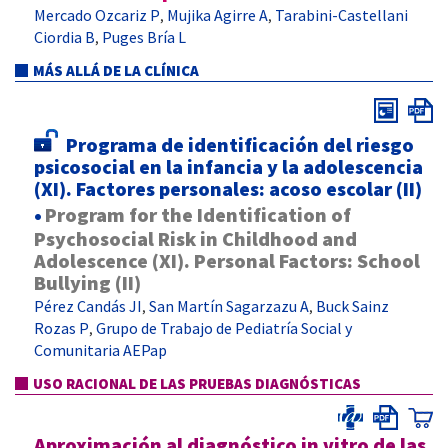
Mercado Ozcariz P
Mujika Agirre A
Tarabini-Castellani
,
,
Ciordia B
Puges Bría L
,
MÁS ALLÁ DE LA CLÍNICA
Programa de identificación del riesgo
psicosocial en la infancia y la adolescencia
(XI). Factores personales: acoso escolar (II)
•
Program for the Identification of
Psychosocial Risk in Childhood and
Adolescence (XI). Personal Factors: School
Bullying (II)
Pérez Candás JI
San Martín Sagarzazu A
Buck Sainz
,
,
Rozas P
Grupo de Trabajo de Pediatría Social y
,
Comunitaria AEPap
USO RACIONAL DE LAS PRUEBAS DIAGNÓSTICAS
Aproximación al diagnóstico in vitro de las