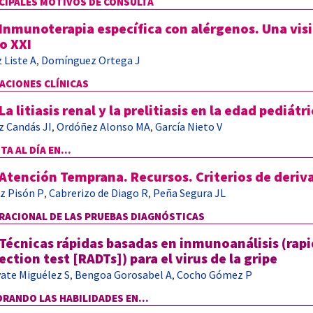
CIPALES MOTIVOS DE CONSULTA
Inmunoterapia específica con alérgenos. Una visi
lo XXI
 Liste A
Domínguez Ortega J
,
ACIONES CLÍNICAS
La litiasis renal y la prelitiasis en la edad pediátr
z Candás JI
Ordóñez Alonso MA
García Nieto V
,
,
TA AL DÍA EN...
Atención Temprana. Recursos. Criterios de deriv
z Pisón P
Cabrerizo de Diago R
Peña Segura JL
,
,
RACIONAL DE LAS PRUEBAS DIAGNÓSTICAS
Técnicas rápidas basadas en inmunoanálisis (rap
ection test [RADTs]) para el virus de la gripe
yate Miguélez S
Bengoa Gorosabel A
Cocho Gómez P
,
,
RANDO LAS HABILIDADES EN...