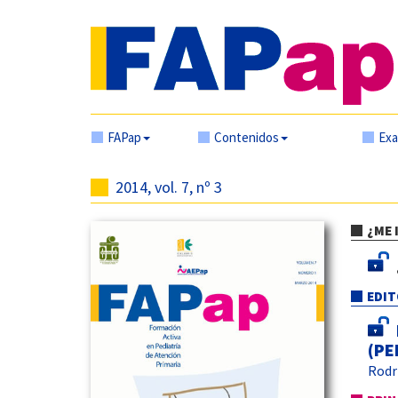
FAPap
Contenidos
Ex
2014, vol. 7, nº 3
¿ME 
EDIT
(PE
Rodr