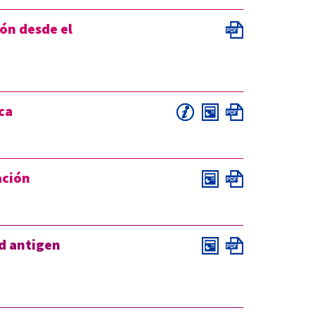
ón desde el
ica
ación
id antigen