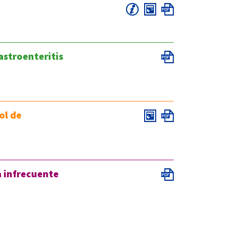
gastroenteritis
ol de
 infrecuente