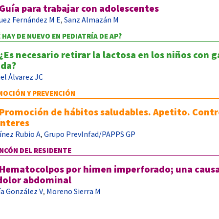
Guía para trabajar con adolescentes
uez Fernández M E
Sanz Almazán M
,
 HAY DE NUEVO EN PEDIATRÍA DE AP?
¿Es necesario retirar la lactosa en los niños con 
da?
el Álvarez JC
OCIÓN Y PREVENCIÓN
Promoción de hábitos saludables. Apetito. Contr
ínteres
ínez Rubio A
Grupo PrevInfad/PAPPS GP
,
INCÓN DEL RESIDENTE
Hematocolpos por himen imperforado; una causa
dolor abdominal
ía González V
Moreno Sierra M
,