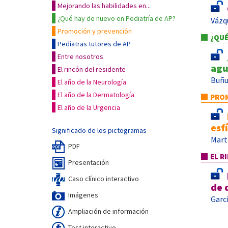
Mejorando las habilidades en...
¿Qué hay de nuevo en Pediatría de AP?
Vázq
Promoción y prevención
¿QUÉ
Pediatras tutores de AP
Entre nosotros
agu
El rincón del residente
Buñu
El año de la Neurología
El año de la Dermatología
PROM
El año de la Urgencia
esf
Significado de los pictogramas
Mart
PDF
EL R
Presentación
Caso clínico interactivo
de 
Imágenes
Garc
Ampliación de información
Test interactivo