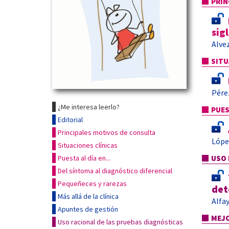
PRIN
sig
Alvez
SITU
Pére
¿Me interesa leerlo?
PUES
Editorial
Principales motivos de consulta
Lópe
Situaciones clínicas
Puesta al día en...
USO 
Del síntoma al diagnóstico diferencial
Pequeñeces y rarezas
det
Más allá de la clínica
Alfa
Apuntes de gestión
MEJO
Uso racional de las pruebas diagnósticas